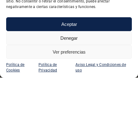
sitio. No consentir o retirar el consentimiento, puede afectar
Muestra de regalo en todos los pedidos
negativamente a ciertas características y funciones.
Aceptar
Denegar
PORTES GRATUITOS
Para península e Islas Baleares
Ver preferencias
Política de
Política de
Aviso Legal y Condiciones de
Cookies
Privacidad
uso
ATENCIÓN AL CLIENTE
Para península e Islas Baleares