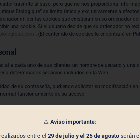
ador trasmite al suyo, pero que no nos proporciona informaci
outique Biologique” se limita única y exclusivamente a efecto
denador ni leer las cookies que existieran en su ordenador de
cibir una cookie. Si el usuario decide que su ordenador no rec
biologique.com
. (El contenido de cookies lo encontrará en Pol
sonal
ial a cada uno de sus clientes un nombre de usuario y una co
der a determinados servicios incluidos en la Web.
idad de su contraseña, pudiendo solicitar su modificación en
el normal funcionamiento de su acceso.
r discrecionalmente la contraseña de acceso de algún usuario
⚠️
Aviso importante:
o, todas las obligaciones que se deriven del uso de los difere
realizados entre el
29 de julio y el 25 de agosto
serán en
licen terceras personas accediendo con la contraseña del usuar