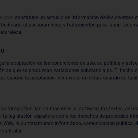
ue.com
constituye un servicio de información de los diversos 
. Dedicado al asesoramiento y tratamientos para la piel, ade
naturaleza.
so
ge la aceptación de las condiciones de uso, su política y avi
ón de que se produzcan variaciones substanciales. El hecho de 
ios, supone la aceptación inequívoca de estas, cuando se facil
 las fotografías, las animaciones, el software, los textos, así
 la legislación española sobre los derechos de propiedad intel
sta Web, ni su tratamiento informático, comunicación pública, d
su titular.