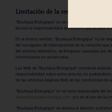
Limitación de la responsabilidad
“Boutique Biologique” no se responsabiliza de los p
exclusiva responsabilidad del usuario que acceda a 
En el mismo sentido, “Boutique Biologique” no se res
del navegador, de interrupciones en la conexión que 
del sistema telemático, de bloqueos causados por de
intromisiones no autorizadas.
Las Web de “Boutique Biologique” contienen enlaces 
responsabilidad sobre estos enlaces, no pudiéndose g
de las referidas páginas Web en las condiciones de u
“Boutique Biologique” no se hace responsable del in
www.boutiquebiologique.com
y/o en el uso de las i
“Boutique Biologique” se reserva el derecho a interr