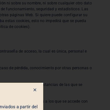
ón ni sobre su nombre, ni sobre cualquier otro dato
s de funcionamiento, seguridad y estadísticos. Las
 otras páginas Web. Si quiere puede configurar su
iba estas cookies, esto no impedirá que se pueda
ítica de cookies).
ntraseña de acceso, la cual es única, personal e
 caso de pérdida, conocimiento por otras personas o
 cuando concurran circunstancias de las que se
ntes servicios y productos a los que se accede con
viados a partir del
io.