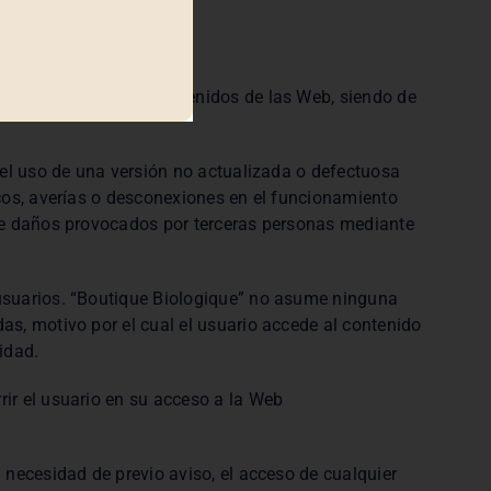
cia del uso de los contenidos de las Web, siendo de
del uso de una versión no actualizada o defectuosa
icos, averías o desconexiones en el funcionamiento
 de daños provocados por terceras personas mediante
 usuarios. “Boutique Biologique” no asume ninguna
as, motivo por el cual el usuario accede al contenido
idad.
ir el usuario en su acceso a la Web
 necesidad de previo aviso, el acceso de cualquier