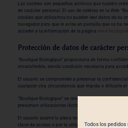
Las cookies son pequeños archivos que nuestro orden
de carácter personal. El uso de cokkies en la Web “B
cookies que utilizamos no pueden leer datos de su or
navegador para que le avise en pantalla que va ha re
acceder a la información de la página
www.boutique
Protección de datos de carácter per
“Boutique Biologique” proporciona de forma confidenc
intransferible, siendo condición necesaria para acce
El usuario se compromete a preservar la confidencial
cualquier otra circunstancia que impida o dificulte 
“Boutique Biologique” se reserva el derecho a anula
presuman utilizaciones ilícitas.
El usuario asume la plena responsabilidad y, por tant
Todos los pedidos 
clave de acceso o por la utilización que de ellos rea