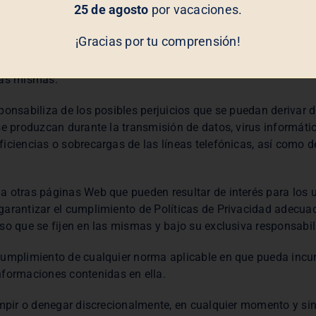
25 de agosto
por vacaciones.
¡Gracias por tu comprensión!
osibles daños o perjuicios que puedan suceder como consecuen
las mismas.
ponsabiliza de los posibles perjuicios que se puedan derivar 
se produzcan durante la transmisión de datos, virus informát
ficiencias o sobrecargas de las líneas telefónicas, así como
a otras páginas Web que pueden resultar de interés para los
arantizar el cumplimiento de Políticas de Privacidad adecuad
so que se fijen en las mismas y bajo su exclusiva responsabil
cumplimiento de cualquier norma aplicable en que pueda incurr
nformaciones contenidas en ella.
umpir o denegar discrecionalmente, en cualquier momento y sin