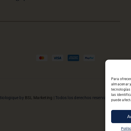
Para ofrece
almacenar y
tecnologías
las identifi
Biologique by
BSL Marketing
| Todos los derechos reservado |
Privacid
puede afecta
A
Políti