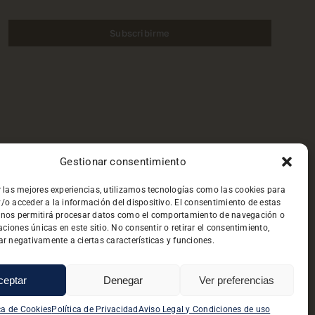
Subscribirme
Gestionar consentimiento
r las mejores experiencias, utilizamos tecnologías como las cookies para
/o acceder a la información del dispositivo. El consentimiento de estas
 nos permitirá procesar datos como el comportamiento de navegación o
caciones únicas en este sitio. No consentir o retirar el consentimiento,
ad
|
Aviso Legal
|
Protección de Datos
r negativamente a ciertas características y funciones.
ceptar
Denegar
Ver preferencias
ca de Cookies
Política de Privacidad
Aviso Legal y Condiciones de uso