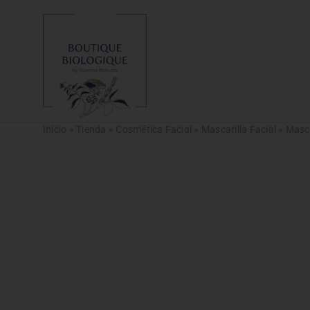
Saltar
al
contenido
Inicio
»
Tienda
»
Cosmética Facial
»
Mascarilla Facial
»
Masca