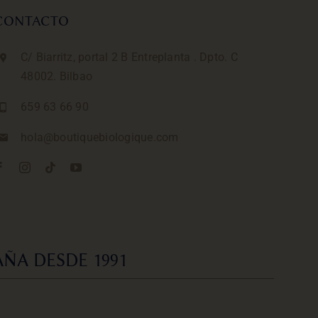
CONTACTO
C/ Biarritz, portal 2 B Entreplanta . Dpto. C
48002. Bilbao
659 63 66 90
hola@boutiquebiologique.com
ÑA DESDE 1991