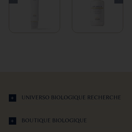
175,00
€
50,00
€
do
IVA incluido
260,00
€
IVA incluido
UNIVERSO BIOLOGIQUE RECHERCHE
BOUTIQUE BIOLOGIQUE