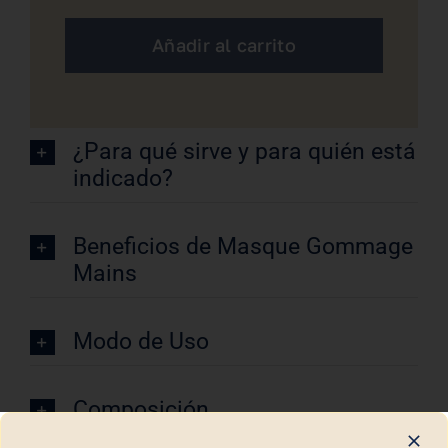
Gommage
Mains
Añadir al carrito
Biologique
Recherche
cantidad
¿Para qué sirve y para quién está
indicado?
Beneficios de Masque Gommage
Mains
Modo de Uso
Composición