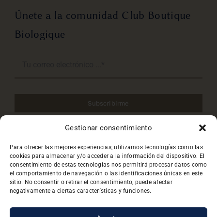
Únete a la comunidad Club Boutique
Biologique
Subscribirme
Gestionar consentimiento
He leido y acepto la
Política de privacidad
.
Para ofrecer las mejores experiencias, utilizamos tecnologías como las
cookies para almacenar y/o acceder a la información del dispositivo. El
consentimiento de estas tecnologías nos permitirá procesar datos como
el comportamiento de navegación o las identificaciones únicas en este
sitio. No consentir o retirar el consentimiento, puede afectar
negativamente a ciertas características y funciones.