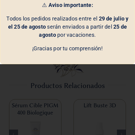
⚠️
Aviso importante:
Este producto es esencial para quienes desean
mantener sus manos cuidadas, hidratadas y con un
Todos los pedidos realizados entre el
29 de julio y
aspecto juvenil y saludable.
Masque Gommage
el 25 de agosto
serán enviados a partir del
25 de
Mains
de
Biologique Recherche
ofrece una solución
agosto
por vacaciones.
completa para el cuidado de las manos, asegurando
resultados visibles y duraderos.
¡Gracias por tu comprensión!
Productos Relacionados
Sérum Cible PIGM
Lift Buste 3D
400 Biologique
Recherche