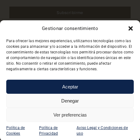
Subscribirme
Gestionar consentimiento
He leido y acepto la
Política de privacidad
.
Para ofrecer las mejores experiencias, utilizamos tecnologías como las
cookies para almacenar y/o acceder a la información del dispositivo. El
consentimiento de estas tecnologías nos permitirá procesar datos como
el comportamiento de navegación o las identificaciones únicas en este
sitio. No consentir o retirar el consentimiento, puede afectar
negativamente a ciertas características y funciones.
Aceptar
© Copyright 2024 - 2026 | Boutique Biologique by
BSL
Denegar
Marketing
| Todos los derechos reservado |
Privacidad
|
Aviso Legal
|
Protección de Datos
Ver preferencias
Política de
Política de
Aviso Legal y Condiciones de
Cookies
Privacidad
uso