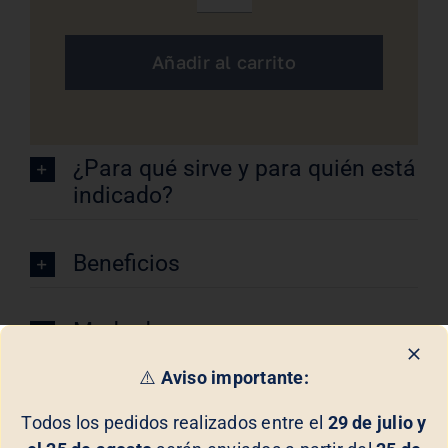
Corporal
Biologique
Añadir al carrito
Recherche
cantidad
¿Para qué sirve y para quién está
indicado?
Beneficios
Modo de uso
⚠️
Aviso importante:
Composición
Todos los pedidos realizados entre el
29 de julio y