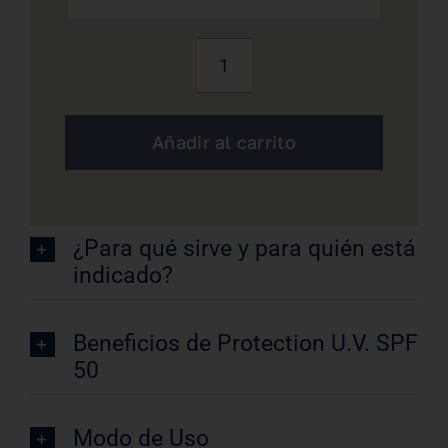
Protection
U.V.
SPF
Añadir al carrito
50
Biologique
Recherche
cantidad
¿Para qué sirve y para quién está
indicado?
Beneficios de Protection U.V. SPF
50
Modo de Uso