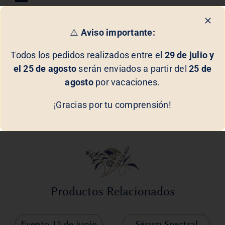
Composición
⚠️
Aviso importante:
Todos los pedidos realizados entre el
29 de julio y
Protection U.V. SPF 50
de
Biologique Recherche
es
el 25 de agosto
serán enviados a partir del
25 de
la solución ideal para quienes buscan una protección
agosto
por vacaciones.
solar de alta eficacia, combinada con cuidados
antienvejecimiento y antioxidantes. Su fórmula
¡Gracias por tu comprensión!
completa y natural es perfecta para disfrutar del sol
de manera segura y saludable.
Productos Relacionados
Evento 11 de junio
Sérum Spectral