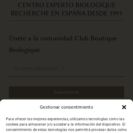
CENTRO EXPERTO BIOLOGIQUE
RECHERCHE EN ESPAÑA DESDE 1991
Únete a la comunidad Club Boutique
Biologique
Subscribirme
Gestionar consentimiento
He leido y acepto la
Política de privacidad
.
Para ofrecer las mejores experiencias, utilizamos tecnologías como las
cookies para almacenar y/o acceder a la información del dispositivo. El
consentimiento de estas tecnologías nos permitirá procesar datos como