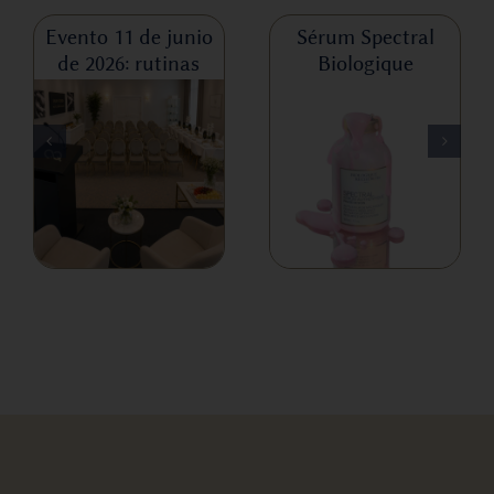
Evento 11 de junio
Sérum Spectral
de 2026: rutinas
Biologique
skincare Biologique
Recherche
Recherche, salud
femenina y cuidado
€
65,00
€
165,00
€
de la piel en verano
125,00
€
IVA incluido
IVA incluido