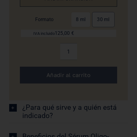
Formato
8 ml
30 ml
125,00
€
IVA incluido
Sérum
Oligo-
Proteines
Añadir al carrito
Marines
Biologique
Recherche
cantidad
¿Para qué sirve y a quién está
indicado?
Beneficios del Sérum Oligo-