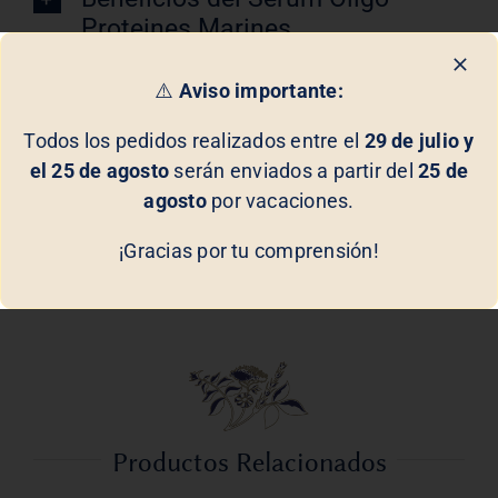
Proteines Marines
⚠️
Aviso importante:
Modo de Uso
Todos los pedidos realizados entre el
29 de julio y
El Sérum Oligo-Proteines Marines de Biologique
el 25 de agosto
serán enviados a partir del
25 de
Recherche
no es solo un producto de cuidado, es
agosto
por vacaciones.
una solución integral para revitalizar y perfeccionar
tu piel. Con cada aplicación, sentirás cómo tu piel
¡Gracias por tu comprensión!
recobra su vitalidad, luciendo más clara, tonificada y
radiante.
Productos Relacionados