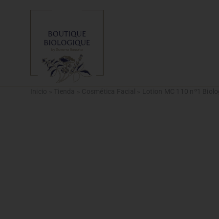
Saltar
al
contenido
Inicio
»
Tienda
»
Cosmética Facial
»
Lotion MC 110 nº1 Biol