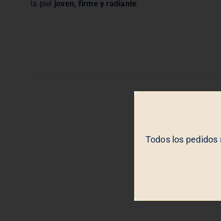
la piel
joven, firme y radiante
.
Todos los pedidos 