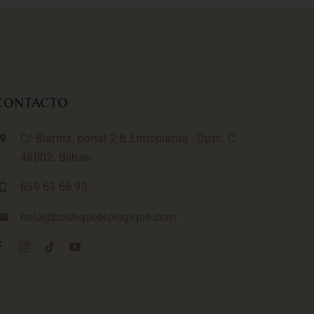
CONTACTO
C/ Biarritz, portal 2 B Entreplanta . Dpto. C
48002. Bilbao
659 63 66 90
hola@boutiquebiologique.com