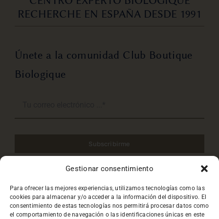
CENTRO EXPERTO BIOLOGIQUE
RECHERCHE EN ESPAÑA DESDE 1991
Únete a la comunidad Club Boutique
Biologique
Subscribirme
Gestionar consentimiento
He leido y acepto la
Política de privacidad
.
Para ofrecer las mejores experiencias, utilizamos tecnologías como las
cookies para almacenar y/o acceder a la información del dispositivo. El
consentimiento de estas tecnologías nos permitirá procesar datos como
el comportamiento de navegación o las identificaciones únicas en este