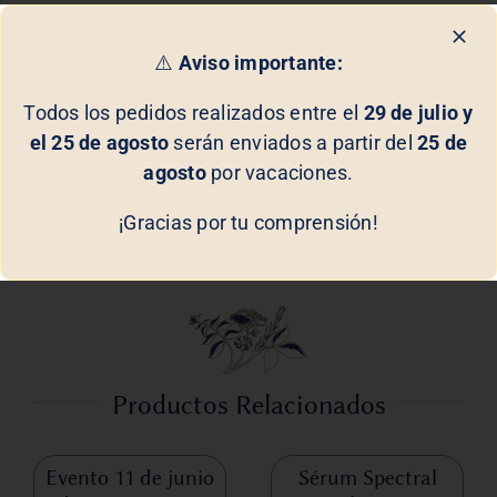
Beneficios de Lait Dermo-S
⚠️
Aviso importante:
Modo de Uso de Lait Dermo-S
Todos los pedidos realizados entre el
29 de julio y
el 25 de agosto
serán enviados a partir del
25 de
Con
Lait Dermo-S
de
Biologique Recherche
,
agosto
por vacaciones.
descubrirás un enfoque más suave y efectivo para el
cuidado de tu piel sensible, disfrutando de una
¡Gracias por tu comprensión!
sensación de alivio y confort inigualables.
Productos Relacionados
Evento 11 de junio
Sérum Spectral