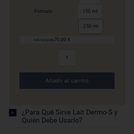
Formato
150 ml
250 ml
70,00
€
IVA incluido
Lait
Dermo-
S
Añadir al carrito
Biologique
Recherche
cantidad
¿Para Qué Sirve Lait Dermo-S y
Quién Debe Usarlo?