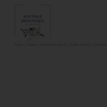
Saltar
al
contenido
Inicio
»
Tienda
»
Cosmética Facial
»
Fluido Facial
»
Le Grand