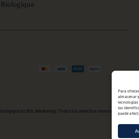
 Biologique
Para ofrece
almacenar y
tecnologías
las identifi
Biologique by
BSL Marketing
| Todos los derechos reservado |
Privacid
puede afecta
A