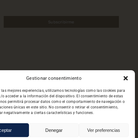
Subscribirme
Gestionar consentimiento
r las mejores experiencias, utilizamos tecnologías como las cookies para
/o acceder a la información del dispositivo. El consentimiento de estas
 nos permitirá procesar datos como el comportamiento de navegación o
caciones únicas en este sitio. No consentir o retirar el consentimiento,
ad
|
Aviso Legal
|
Protección de Datos
r negativamente a ciertas características y funciones.
ceptar
Denegar
Ver preferencias