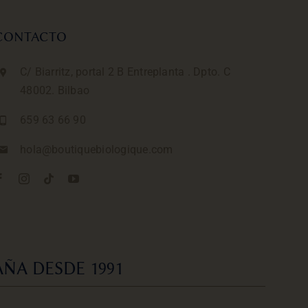
CONTACTO
C/ Biarritz, portal 2 B Entreplanta . Dpto. C
48002. Bilbao
659 63 66 90
hola@boutiquebiologique.com
ÑA DESDE 1991