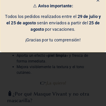
⚠️
Aviso importante:
👉
¡Quiero Masque Vivant!
Todos los pedidos realizados entre el
29 de julio y
💧
Beneficios de usar Masque Vivant de
el 25 de agosto
serán enviados a partir del
25 de
Biologique Recherche
agosto
por vacaciones.
Regula la producción de sebo sin agredir la piel.
¡Gracias por tu comprensión!
Purifica y desintoxica los tejidos cutáneos.
Restaura el equilibrio del microbioma de tu piel.
Aporta un efecto «
piel limpia
» y fresca de
forma inmediata.
Mejora visiblemente la textura y el tono
cutáneo.
👉
¡La quiero!
🧴
¿Por qué Masque Vivant y no otra
mascarilla?