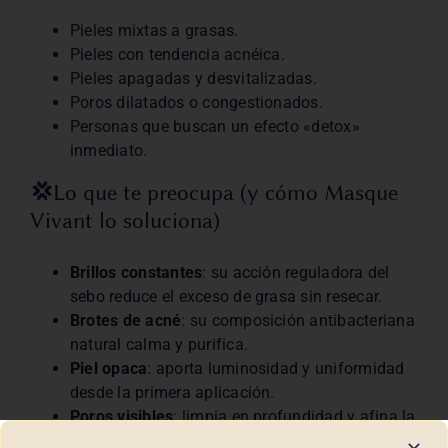
Pieles mixtas a grasas.
Pieles con tendencia acnéica.
Pieles apagadas y desvitalizadas.
Poros dilatados o congestionados.
Personas que buscan un efecto «detox»
inmediato.
💢
Lo que te preocupa (y cómo Masque
Vivant lo soluciona)
Brillos constantes
: su acción reguladora del
sebo reduce el exceso de grasa sin resecar.
Brotes de acné
: su composición antibacteriana
natural calma y purifica.
Piel opaca
: aporta luminosidad y uniformidad
desde la primera aplicación.
Poros visibles
: limpia en profundidad y afina la
textura de la piel.