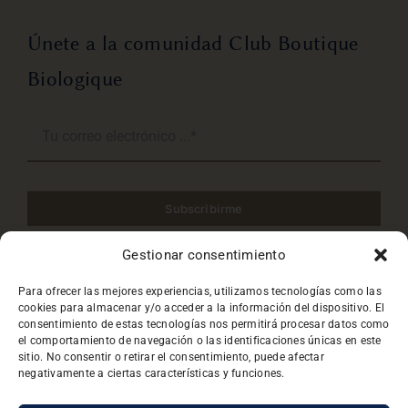
Únete a la comunidad Club Boutique
Biologique
Subscribirme
Gestionar consentimiento
He leido y acepto la
Política de privacidad
.
Para ofrecer las mejores experiencias, utilizamos tecnologías como las
cookies para almacenar y/o acceder a la información del dispositivo. El
consentimiento de estas tecnologías nos permitirá procesar datos como
el comportamiento de navegación o las identificaciones únicas en este
sitio. No consentir o retirar el consentimiento, puede afectar
negativamente a ciertas características y funciones.